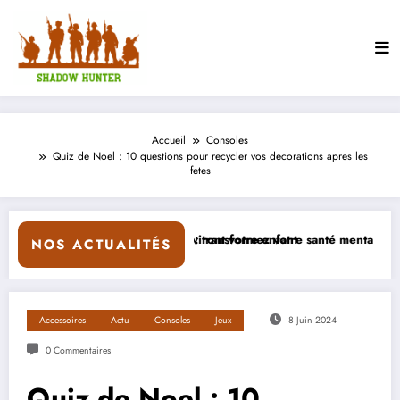
Aller
au
contenu
Accueil
Consoles
Quiz de Noel : 10 questions pour recycler vos decorations apres les
fetes
raviront votre enfant
ve : transformez votre santé mentale avec un Modèle Pokémon Pikachu
Comment Connaître la 
NOS ACTUALITÉS
Accessoires
Actu
Consoles
Jeux
8 Juin 2024
0 Commentaires
Quiz de Noel : 10