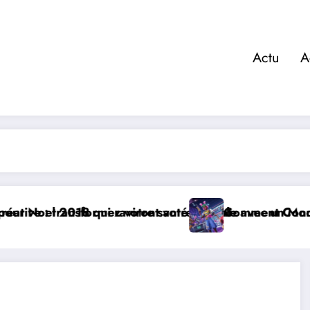
Actu
A
nt
ntale avec un Modèle Pokémon Pikachu Papercraft
Comment Connaître la Valeur de votre Casier Fortnite?
Gu