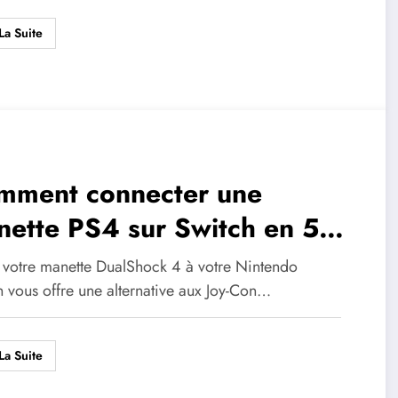
rformances ?
La Suite
mment connecter une
ette PS4 sur Switch en 5
pes simples
r votre manette DualShock 4 à votre Nintendo
h vous offre une alternative aux Joy-Con…
La Suite