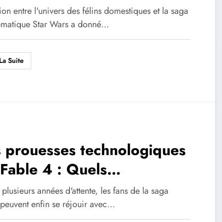
i – Star Wars – Images,
ion entre l'univers des félins domestiques et la saga
tos et videos de lolcats à ne
matique Star Wars a donné…
s manquer
La Suite
 prouesses technologiques
Fable 4 : Quels
ngements pour l’univers du
plusieurs années d'attente, les fans de la saga
 video Fable IV et ses
 peuvent enfin se réjouir avec…