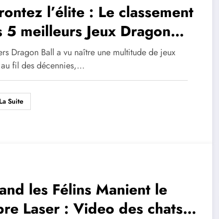
rontez l’élite : Le classement
 5 meilleurs Jeux Dragon
l Z par leurs adversaires
ers Dragon Ball a vu naître une multitude de jeux
blématiques
 au fil des décennies,…
La Suite
nd les Félins Manient le
re Laser : Video des chats