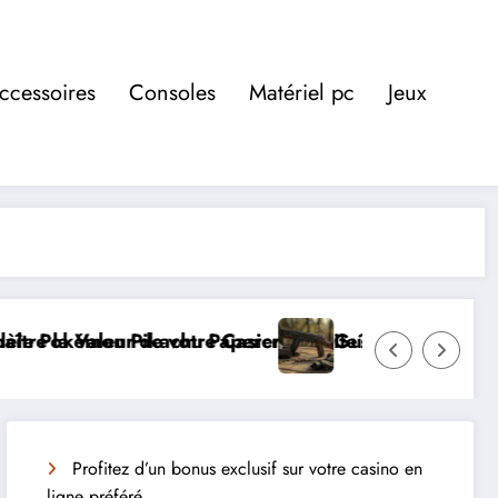
ccessoires
Consoles
Matériel pc
Jeux
 L’influence des streamers sur les prix
ide d’achat : Comment choisir la replique Airsoft PPSh
Affro
Profitez d’un bonus exclusif sur votre casino en
ligne préféré