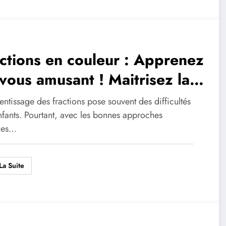
ctions en couleur : Apprenez
vous amusant ! Maitrisez la
nversion en pourcentages
entissage des fractions pose souvent des difficultés
nfants. Pourtant, avec les bonnes approches
lles…
La Suite