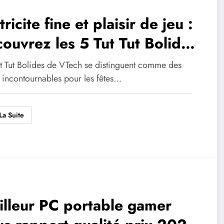
ricite fine et plaisir de jeu :
ouvrez les 5 Tut Tut Bolides
r Noel 2018 qui raviront
ut Tut Bolides de VTech se distinguent comme des
re enfant
s incontournables pour les fêtes…
La Suite
lleur PC portable gamer