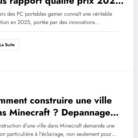
s rapport qualité prix 2025
es innovations qui changent
vers des PC portables gamer connaît une véritable
 donne
ution en 2025, portée par des innovations…
La Suite
ment construire une ville
ns Minecraft ? Depannage
 problemes d’eclairage et
nstruction d'une ville dans Minecraft demande une
 spawning de monstres
ion particulière à l'éclairage, non seulement pour…